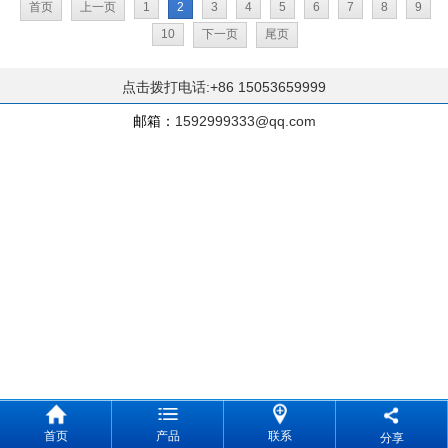
首页
上一页
1
2
3
4
5
6
7
8
9
10
下一页
尾页
点击拨打电话:+86 15053659999
邮箱：
1592999333@qq.com
首页
产品
联系
分享